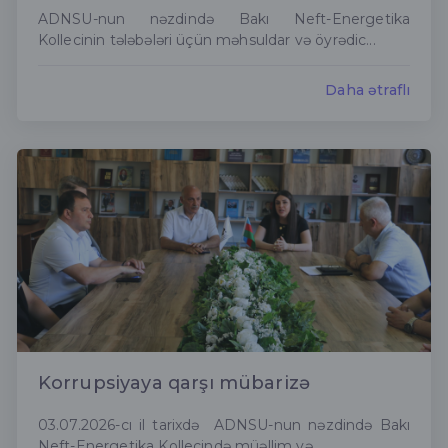
ADNSU-nun nəzdində Bakı Neft-Energetika
Kollecinin tələbələri üçün məhsuldar və öyrədic...
Daha ətraflı
Korrupsiyaya qarşı mübarizə
03.07.2026-cı il tarixdə ADNSU-nun nəzdində Bakı
Neft-Energetika Kollecində müəllim və...