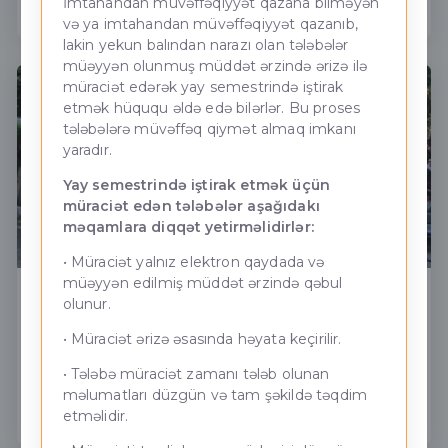
İmtahandan müvəffəqiyyət qazana bilməyən
Daha ətraflı
və ya imtahandan müvəffəqiyyət qazanıb,
lakin yekun balından narazı olan tələbələr
müəyyən olunmuş müddət ərzində ərizə ilə
müraciət edərək yay semestrində iştirak
etmək hüququ əldə edə bilərlər. Bu proses
tələbələrə müvəffəq qiymət almaq imkanı
yaradır.
Yay semestrində iştirak etmək üçün
müraciət edən tələbələr aşağıdakı
məqamlara diqqət yetirməlidirlər:
• Müraciət yalnız elektron qaydada və
müəyyən edilmiş müddət ərzində qəbul
01.07.2026 - Məzun Günü
olunur.
• Müraciət ərizə əsasında həyata keçirilir.
ADNUS-nun nəzdində Bakı Neft - Energetika
Kollecində (PHŞ) Məzun Günü keçirilmişdir.
• Tələbə müraciət zamanı tələb olunan
məlumatları düzgün və tam şəkildə təqdim
Daha ətraflı
etməlidir.