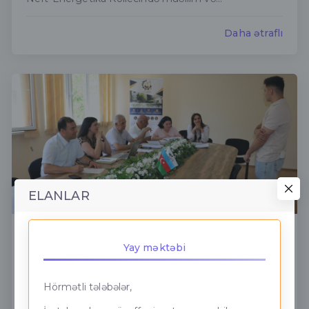
Daha ətraflı
ELANLAR
Təcrübə təqdimatları
Yay məktəbi
ADNSU-nun nəzdində Bakı Neft-Energetika
Kollecində tələbələrin təcrübə təqdimatları uğu...
Hörmətli tələbələr,