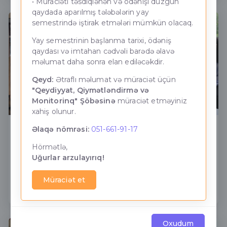
• Müraciəti təsdiqlənən və ödənişi düzgün
qaydada aparılmış tələbələrin yay
semestrində iştirak etmələri mümkün olacaq.
Yay semestrinin başlanma tarixi, ödəniş
qaydası və imtahan cədvəli barədə əlavə
məlumat daha sonra elan ediləcəkdir.
Qeyd:
Ətraflı məlumat və müraciət üçün
"Qeydiyyat, Qiymətləndirmə və
Monitorinq" Şöbəsinə
müraciət etməyiniz
xahiş olunur.
Əlaqə nömrəsi:
051-661-91-17
26 iyun - Silahlı Qüvvələri günü
Hörmətlə,
25.06.2026-cı il tarixdə ADNSU-nun nəzdində Bakı
Uğurlar arzulayırıq!
Neft-Energetika Kollecində “26 iyun A...
Müraciət et
Daha ətraflı
Oxudum