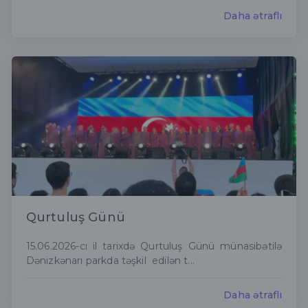
Daha ətraflı
Qurtuluş Günü
15.06.2026-cı il tarixdə Qurtuluş Günü münasibətilə
Dənizkənarı parkda təşkil edilən t...
Daha ətraflı