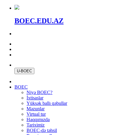
BOEC.EDU.AZ
U-BOEC
BOEC
Niyə BOEC?
İxtisaslar
Yüksək ballı qəbullar
Məzunlar
Virtual tur
Haqqımızda
Tariximiz
BOEC-də təhsil