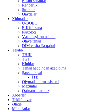
Rəsmi sənədlər
Rəhbərlik
Struktur
Qaydalar
Xidmətlər
U-BOEC
E-Kitabxana
Psixoloq
Vətəndaşların qəbulu
Əlavə təhsil
DİM vasitəsilə qəbul
Tələbə
THİK
TGT
Klublar
Təhsil haqqından azad olma
Şəxsi inkişaf
İTB
Qiymətləndirmə sistemi
Məzunlar
Qəhrəmanlarımız
Xəbərlər
Təklifim var
Əlaqə
Müraciətlər