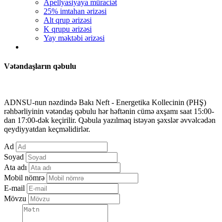
Apellyasiyaya müraciət
25% imtahan ərizəsi
Alt qrup ərizəsi
K qrupu ərizəsi
Yay məktəbi ərizəsi
Vətəndaşların qəbulu
ADNSU-nun nəzdində Bakı Neft - Energetika Kollecinin (PHŞ)
rəhbərliyinin vətəndaş qəbulu hər həftənin cümə axşamı saat 15:00-
dan 17:00-dək keçirilir. Qəbula yazılmaq istəyən şəxslər əvvəlcədən
qeydiyyatdan keçməlidirlər.
Ad
Soyad
Ata adı
Mobil nömrə
E-mail
Mövzu