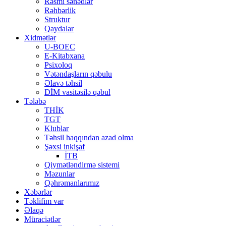
Rəsmi sənədlər
Rəhbərlik
Struktur
Qaydalar
Xidmətlər
U-BOEC
E-Kitabxana
Psixoloq
Vətəndaşların qəbulu
Əlavə təhsil
DİM vasitəsilə qəbul
Tələbə
THİK
TGT
Klublar
Təhsil haqqından azad olma
Şəxsi inkişaf
İTB
Qiymətləndirmə sistemi
Məzunlar
Qəhrəmanlarımız
Xəbərlər
Təklifim var
Əlaqə
Müraciətlər