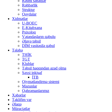
Rəsmi sənədlər
Rəhbərlik
Struktur
Qaydalar
Xidmətlər
U-BOEC
E-Kitabxana
Psixoloq
Vətəndaşların qəbulu
Əlavə təhsil
DİM vasitəsilə qəbul
Tələbə
THİK
TGT
Klublar
Təhsil haqqından azad olma
Şəxsi inkişaf
İTB
Qiymətləndirmə sistemi
Məzunlar
Qəhrəmanlarımız
Xəbərlər
Təklifim var
Əlaqə
Müraciətlər