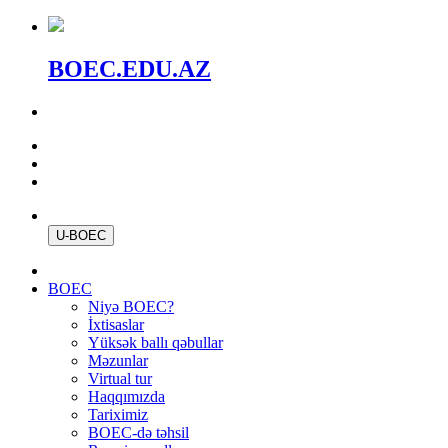
BOEC.EDU.AZ
U-BOEC
BOEC
Niyə BOEC?
İxtisaslar
Yüksək ballı qəbullar
Məzunlar
Virtual tur
Haqqımızda
Tariximiz
BOEC-də təhsil