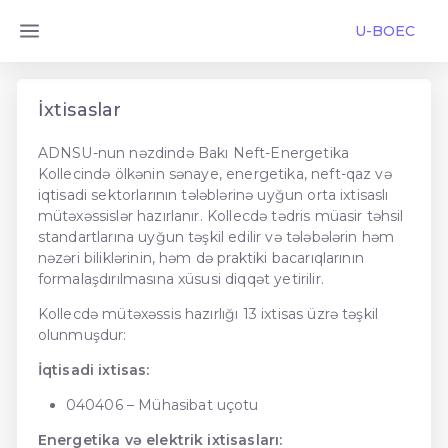
U-BOEC
İxtisaslar
ADNSU-nun nəzdində Bakı Neft-Energetika
Kollecində ölkənin sənaye, energetika, neft-qaz və
iqtisadi sektorlarının tələblərinə uyğun orta ixtisaslı
mütəxəssislər hazırlanır. Kollecdə tədris müasir təhsil
standartlarına uyğun təşkil edilir və tələbələrin həm
nəzəri biliklərinin, həm də praktiki bacarıqlarının
formalaşdırılmasına xüsusi diqqət yetirilir.
Kollecdə mütəxəssis hazırlığı 13 ixtisas üzrə təşkil
olunmuşdur:
İqtisadi ixtisas:
040406 – Mühasibat uçotu
Energetika və elektrik ixtisasları: