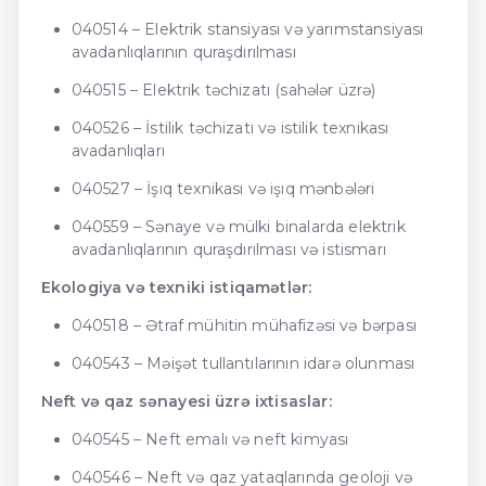
040514 – Elektrik stansiyası və yarımstansiyası
avadanlıqlarının quraşdırılması
040515 – Elektrik təchizatı (sahələr üzrə)
040526 – İstilik təchizatı və istilik texnikası
avadanlıqları
040527 – İşıq texnikası və işıq mənbələri
040559 – Sənaye və mülki binalarda elektrik
avadanlıqlarının quraşdırılması və istismarı
Ekologiya və texniki istiqamətlər:
040518 – Ətraf mühitin mühafizəsi və bərpası
040543 – Məişət tullantılarının idarə olunması
Neft və qaz sənayesi üzrə ixtisaslar:
040545 – Neft emalı və neft kimyası
040546 – Neft və qaz yataqlarında geoloji və