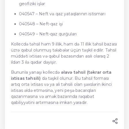
geofiziki işlər
040547 – Neft və qaz yataqlarının istismarı
040548 – Neft-qaz işi
040549 – Neft-qaz qurğuları
Kollecdə təhsil həm 9 illik, həm də 11 illik təhsil bazası
üzrə qəbul olunmuş tələbələr üçün təşkil edilir. Təhsil
müddəti ixtisas və qəbul bazasından asılı olaraq 2
ildən 3 ilə qədər dəyişir.
Bununla yanaşı kollecdə
əlavə təhsil (təkrar orta
ixtisas təhsili)
də təşkil olunur. Bu təhsil forması
artıq orta ixtisas və ya ali təhsili olan şəxslərin ikinci
ixtisas əldə etməsinə, yeni peşə bacarıqları
qazanmasına və əmək bazarında rəqabət
qabiliyyətini artırmasına imkan yaradır.