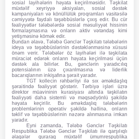
sosial layihələrin həyata keçirilməsidir. Təşkilat
müxtəlif xeyriyyə aksiyaları, sosial dəstək
kampaniyaları və könüllülük proqramları vasitəsilə
cəmiyyətə faydalı təşəbbüslərlə çıxış edir. Bu cür
fəaliyyətlər tələbələrdə sosial məsuliyyət hissinin
formalaşmasına və onların aktiv vətəndaş kimi
yetişməsinə kömək edir.
Bundan əlavə, Tələbə Gənclər Təşkilatı tələbələrin
ideya və təşəbbüslərinin dəstəklənməsinə xüsusi
önəm verir. Tələbələr öz layihələri ilə təşkilata
müraciət edərək onların həyata keçirilməsi üçün
dəstək ala bilirlər. Bu, gənclərin yaradıcılıq
potensialının üzə çıxarılmasına və liderlik
bacarıqlarının inkişafına şərait yaradır.
TGT kollecin rəhbərliyi ilə sıx əməkdaşlıq
şəraitində fəaliyyət göstərir. Tərbiyə işləri üzrə
direktor müavininin kurasiyası altında təşkilatın
fəaliyyəti daha sistemli və məqsədyönlü şəkildə
həyata keçirilir. Bu əməkdaşlıq tələbələrin
problemlərinin operativ şəkildə həllinə, onların
təklif və təşəbbüslərinin nəzərə alınmasına imkan
yaradır.
Eyni zamanda, Tələbə Gənclər Təşkilatı
Respublika Tələbə Gənclər Təşkilatı ilə qarşılıqlı
əlaqələr quraraq müxtəlif ümumrespublika