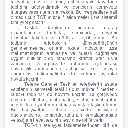
inkişafına dəstək olmaq, milli-mənəvi dəyərlərin
təbliğini gücləndirmək və gənclərin cəmiyyətə
inteqrasiyasını təmin etməkdir. Bu məqsədlərə nail
olmaq üçün TGT müxtəlif istiqamətlər üzrə sistemli
fəaliyyət göstərir.
Təşkilat tərəfindən mütəmadi olaraq
maarifləndirici tədbirlər, seminarlar, dəyirmi
masalar, təlimlər və görüşlər təşkil olunur. Bu
tədbirlər tələbələrin dünyagörüşünün
genişlənməsinə, onların aktual mövzular üzrə
məlumatlılığının artmasına və müasir çağırışlara
uyğun biliklər əldə etməsinə xidmət edir. Eyni
zamanda, vətənpərvərlik ruhunun aşılanması,
dövlətçilik ənənələrinin təbliği və milli kimliyin
qorunması istiqamətində də mühüm layihələr
həyata keçirilir.
Tələbə Gənclər Təşkilatı tələbələrin asudə
vaxtlarının səmərəli təşkili üçün müxtəlif mədəni-
kütləvi tədbirlər də həyata keçirir. Bu çərçivədə
bayram tədbirləri, ədəbi-bədii gecələr, müsabiqələr,
intellektual oyunlar və idman yarışları təşkil olunur.
Bu fəaliyyətlər tələbələr arasında ünsiyyətin
güclənməsinə, komanda ruhunun formalaşmasına
və sağlam həyat tərzinin təşviqinə töhfə verir.
TGT-nin fəaliyyət istiqamətlərindən biri də