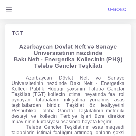
U-BOEC
TGT
Azərbaycan Dövlət Neft və Sənaye
Universitetinin nəzdində
Bakı Neft - Energetika Kollecinin (PHŞ)
Tələbə Gənclər Təşkilatı
Azərbaycan Dövlət Neft və Sənaye
Universitetinin nəzdində Bakı Neft - Energetika
Kolleci Publik Hüquqi şəxsinin Tələbə Gənclər
Təşkilatı (TGT) kollecin ictimai həyatında fəal rol
oynayan, tələbələrin inkişafına yönəlmiş əsas
təşkilatlardan biridir. Təşkilat öz fəaliyyətini
Respublika Tələbə Gənclər Təşkilatının metodiki
dəstəyi və kollecin Tərbiyə işləri üzrə direktor
müavininin kurasiyası əsasında həyata keçirir.
Tələbə Gənclər Təşkilatının əsas məqsədi
tələbələrin ictimai fəallığını artırmaq, onların şəxsi