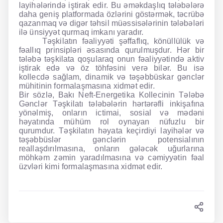
layihələrində iştirak edir. Bu əməkdaşlıq tələbələrə
daha geniş platformada özlərini göstərmək, təcrübə
qazanmaq və digər təhsil müəssisələrinin tələbələri
ilə ünsiyyət qurmaq imkanı yaradır.
Təşkilatın fəaliyyəti şəffaflıq, könüllülük və
fəallıq prinsipləri əsasında qurulmuşdur. Hər bir
tələbə təşkilata qoşularaq onun fəaliyyətində aktiv
iştirak edə və öz töhfəsini verə bilər. Bu isə
kollecdə sağlam, dinamik və təşəbbüskar gənclər
mühitinin formalaşmasına xidmət edir.
Bir sözlə, Bakı Neft-Energetika Kollecinin Tələbə
Gənclər Təşkilatı tələbələrin hərtərəfli inkişafına
yönəlmiş, onların ictimai, sosial və mədəni
həyatında mühüm rol oynayan nüfuzlu bir
qurumdur. Təşkilatın həyata keçirdiyi layihələr və
təşəbbüslər gənclərin potensialının
reallaşdırılmasına, onların gələcək uğurlarına
möhkəm zəmin yaradılmasına və cəmiyyətin fəal
üzvləri kimi formalaşmasına xidmət edir.