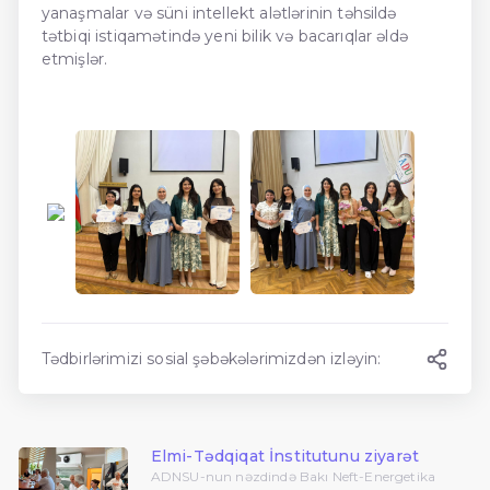
yanaşmalar və süni intellekt alətlərinin təhsildə
tətbiqi istiqamətində yeni bilik və bacarıqlar əldə
etmişlər.
Tədbirlərimizi sosial şəbəkələrimizdən izləyin:
Elmi-Tədqiqat İnstitutunu ziyarət
ADNSU-nun nəzdində Bakı Neft-Energetika