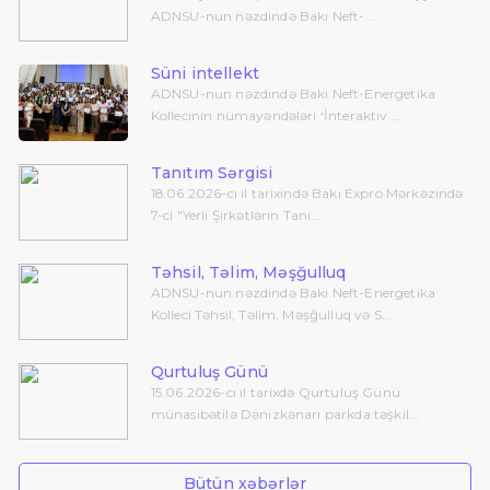
ADNSU-nun nəzdində Bakı Neft-...
Süni intellekt
ADNSU-nun nəzdində Bakı Neft-Energetika
Kollecinin nümayəndələri ‘İnteraktiv ...
Tanıtım Sərgisi
18.06.2026-cı il tarixində Bakı Expro Mərkəzində
7-ci "Yerli Şirkətlərin Tanı...
Təhsil, Təlim, Məşğulluq
ADNSU-nun nəzdində Bakı Neft-Energetika
Kolleci Təhsil, Təlim, Məşğulluq və S...
Qurtuluş Günü
15.06.2026-cı il tarixdə Qurtuluş Günü
münasibətilə Dənizkənarı parkda təşkil...
Bütün xəbərlər