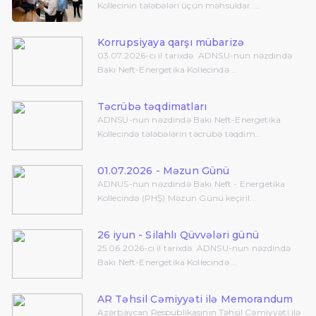
Kollecinin tələbələri üçün məhsuldar ...
Korrupsiyaya qarşı mübarizə
03.07.2026-cı il tarixdə ADNSU-nun nəzdində
Bakı Neft-Energetika Kollecində ...
Təcrübə təqdimatları
ADNSU-nun nəzdində Bakı Neft-Energetika
Kollecində tələbələrin təcrübə təqdim...
01.07.2026 - Məzun Günü
ADNUS-nun nəzdində Bakı Neft - Energetika
Kollecində (PHŞ) Məzun Günü keçiril...
26 iyun - Silahlı Qüvvələri günü
25.06.2026-cı il tarixdə ADNSU-nun nəzdində
Bakı Neft-Energetika Kollecində ...
AR Təhsil Cəmiyyəti ilə Memorandum
Azərbaycan Respublikasının Təhsil Cəmiyyəti ilə