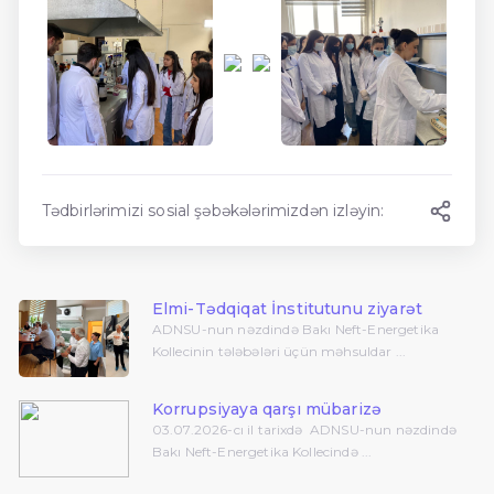
Tədbirlərimizi sosial şəbəkələrimizdən izləyin:
Elmi-Tədqiqat İnstitutunu ziyarət
ADNSU-nun nəzdində Bakı Neft-Energetika
Kollecinin tələbələri üçün məhsuldar ...
Korrupsiyaya qarşı mübarizə
03.07.2026-cı il tarixdə ADNSU-nun nəzdində
Bakı Neft-Energetika Kollecində ...