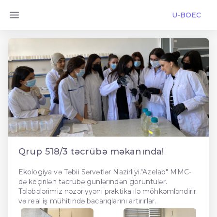
U-BOEC
Qrup 518/3 təcrübə məkanında!
Ekologiya və Təbii Sərvətlər Nazirliyi."Azelab" MMC-
də keçirilən təcrübə günlərindən görüntülər.
Tələbələrimiz nəzəriyyəni praktika ilə möhkəmləndirir
və real iş mühitində bacarıqlarını artırırlar.