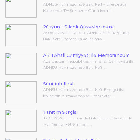
ADNUS-nun nəzdində Bakı Neft - Energetika
Kollecində (PHŞ) Məzun Günü keçiril...
26 iyun - Silahlı Qüvvələri günü
25.06.2026-cı il tarixdə ADNSU-nun nəzdində
Bakı Neft-Energetika Kollecində ...
AR Təhsil Cəmiyyəti ilə Memorandum
Azərbaycan Respublikasının Təhsil Cəmiyyəti ilə
ADNSU-nun nəzdində Bakı Neft-...
Süni intellekt
ADNSU-nun nəzdində Bakı Neft-Energetika
Kollecinin nümayəndələri ‘İnteraktiv ...
Tanıtım Sərgisi
18.06.2026-cı il tarixində Bakı Expro Mərkəzində
7-ci "Yerli Şirkətlərin Tanı...