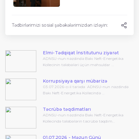
Tədbirlərimizi sosial şəbəkələrimizdən izləyin:
Elmi-Tədqiqat İnstitutunu ziyarət
ADNSU-nun nəzdində Bakı Neft-Energetika
Kollecinin tələbələri üçün məhsuldar ...
Korrupsiyaya qarşı mübarizə
03.07.2026-cı il tarixdə ADNSU-nun nəzdində
Bakı Neft-Energetika Kollecində ...
Təcrübə təqdimatları
ADNSU-nun nəzdində Bakı Neft-Energetika
Kollecində tələbələrin təcrübə təqdim...
01.07.2026 - Məzun Günü