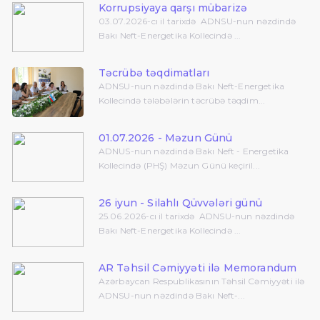
Korrupsiyaya qarşı mübarizə
03.07.2026-cı il tarixdə ADNSU-nun nəzdində
Bakı Neft-Energetika Kollecində ...
Təcrübə təqdimatları
ADNSU-nun nəzdində Bakı Neft-Energetika
Kollecində tələbələrin təcrübə təqdim...
01.07.2026 - Məzun Günü
ADNUS-nun nəzdində Bakı Neft - Energetika
Kollecində (PHŞ) Məzun Günü keçiril...
26 iyun - Silahlı Qüvvələri günü
25.06.2026-cı il tarixdə ADNSU-nun nəzdində
Bakı Neft-Energetika Kollecində ...
AR Təhsil Cəmiyyəti ilə Memorandum
Azərbaycan Respublikasının Təhsil Cəmiyyəti ilə
ADNSU-nun nəzdində Bakı Neft-...