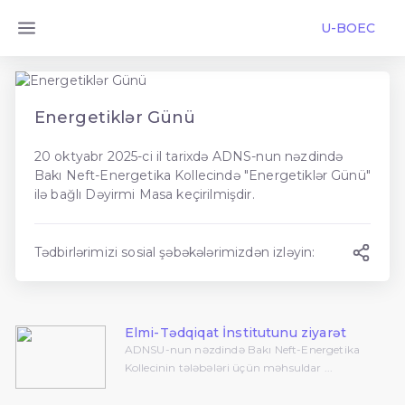
U-BOEC
Energetiklər Günü
20 oktyabr 2025-ci il tarixdə ADNS-nun nəzdində
Bakı Neft-Energetika Kollecində "Energetiklər Günü"
ilə bağlı Dəyirmi Masa keçirilmişdir.
Tədbirlərimizi sosial şəbəkələrimizdən izləyin:
Elmi-Tədqiqat İnstitutunu ziyarət
ADNSU-nun nəzdində Bakı Neft-Energetika
Kollecinin tələbələri üçün məhsuldar ...