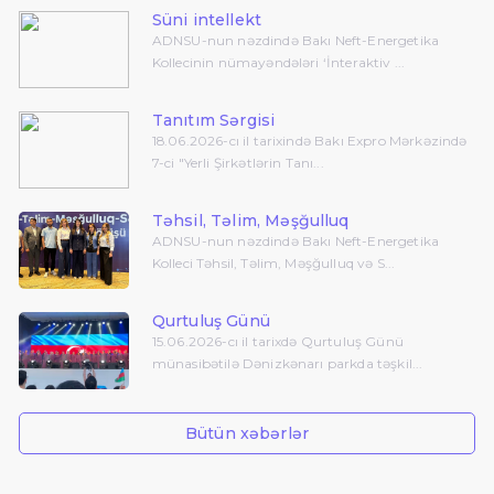
Süni intellekt
ADNSU-nun nəzdində Bakı Neft-Energetika
Kollecinin nümayəndələri ‘İnteraktiv ...
Tanıtım Sərgisi
18.06.2026-cı il tarixində Bakı Expro Mərkəzində
7-ci "Yerli Şirkətlərin Tanı...
Təhsil, Təlim, Məşğulluq
ADNSU-nun nəzdində Bakı Neft-Energetika
Kolleci Təhsil, Təlim, Məşğulluq və S...
Qurtuluş Günü
15.06.2026-cı il tarixdə Qurtuluş Günü
münasibətilə Dənizkənarı parkda təşkil...
Bütün xəbərlər