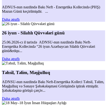
ADNUS-nun nəzdində Bakı Neft - Energetika Kollecində (PHŞ)
Məzun Günü keçirilmişdir. ...
Daha ətraflı
26 iyun - Silahlı Qüvvələri günü
25.06.2026-cı il tarixdə ADNSU-nun nəzdində Bakı Neft-
Energetika Kollecində “26 iyun Azərbaycan Silahlı Qüvvələri
günü&rdqu...
Daha ətraflı
Təhsil, Təlim, Məşğulluq
ADNSU-nun nəzdində Bakı Neft-Energetika Kolleci Təhsil, Təlim,
Məşğulluq və Sənaye Şəbəkələşməsi Görüşündə iştirak etmişdir.
Şəbəkələşmə görüşü çərçiv...
Daha ətraflı