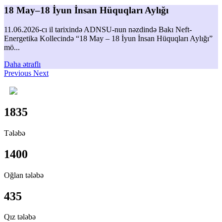
18 May–18 İyun İnsan Hüquqları Aylığı
11.06.2026-cı il tarixində ADNSU-nun nəzdində Bakı Neft-
Energetika Kollecində “18 May – 18 İyun İnsan Hüquqları Aylığı”
mö...
Daha ətraflı
Previous
Next
1835
Tələbə
1400
Oğlan tələbə
435
Qız tələbə