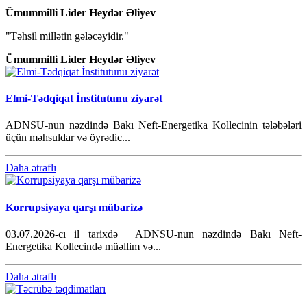
Ümummilli Lider Heydər Əliyev
"Təhsil millətin gələcəyidir."
Ümummilli Lider Heydər Əliyev
Elmi-Tədqiqat İnstitutunu ziyarət
ADNSU-nun nəzdində Bakı Neft-Energetika Kollecinin tələbələri
üçün məhsuldar və öyrədic...
Daha ətraflı
Korrupsiyaya qarşı mübarizə
03.07.2026-cı il tarixdə ADNSU-nun nəzdində Bakı Neft-
Energetika Kollecində müəllim və...
Daha ətraflı