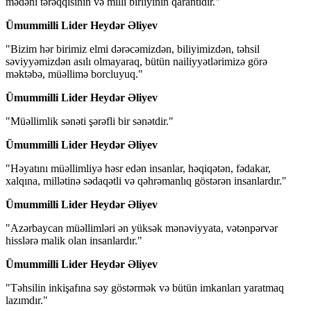
mədəni tərəqqisinin və milli birliyinin qarantıdır."
Ümummilli Lider Heydər Əliyev
"Bizim hər birimiz elmi dərəcəmizdən, biliyimizdən, təhsil
səviyyəmizdən asılı olmayaraq, bütün nailiyyətlərimizə görə
məktəbə, müəllimə borcluyuq."
Ümummilli Lider Heydər Əliyev
"Müəllimlik sənəti şərəfli bir sənətdir."
Ümummilli Lider Heydər Əliyev
"Həyatını müəllimliyə həsr edən insanlar, həqiqətən, fədakar,
xalqına, millətinə sədaqətli və qəhrəmanlıq göstərən insanlardır."
Ümummilli Lider Heydər Əliyev
"Azərbaycan müəllimləri ən yüksək mənəviyyata, vətənpərvər
hisslərə malik olan insanlardır."
Ümummilli Lider Heydər Əliyev
"Təhsilin inkişafına səy göstərmək və bütün imkanları yaratmaq
lazımdır."