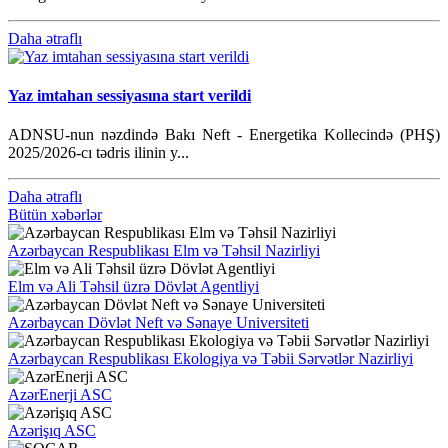
Daha ətraflı
Yaz imtahan sessiyasına start verildi
ADNSU-nun nəzdində Bakı Neft - Energetika Kollecində (PHŞ)
2025/2026-cı tədris ilinin y...
Daha ətraflı
Bütün xəbərlər
Azərbaycan Respublikası Elm və Təhsil Nazirliyi
Elm və Ali Təhsil üzrə Dövlət Agentliyi
Azərbaycan Dövlət Neft və Sənaye Universiteti
Azərbaycan Respublikası Ekologiya və Təbii Sərvətlər Nazirliyi
AzərEnerji ASC
Azərişıq ASC