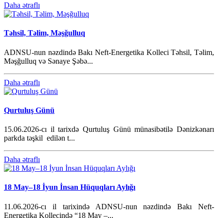
Daha ətraflı
Təhsil, Təlim, Məşğulluq
ADNSU-nun nəzdində Bakı Neft-Energetika Kolleci Təhsil, Təlim,
Məşğulluq və Sənaye Şəbə...
Daha ətraflı
Qurtuluş Günü
15.06.2026-cı il tarixdə Qurtuluş Günü münasibətilə Dənizkənarı
parkda təşkil edilən t...
Daha ətraflı
18 May–18 İyun İnsan Hüquqları Aylığı
11.06.2026-cı il tarixində ADNSU-nun nəzdində Bakı Neft-
Energetika Kollecində “18 May –...