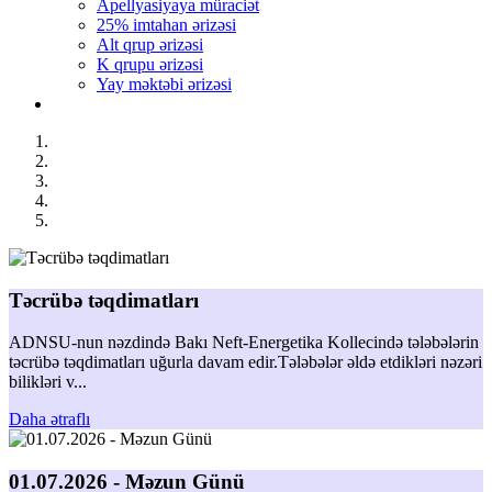
Apellyasiyaya müraciət
25% imtahan ərizəsi
Alt qrup ərizəsi
K qrupu ərizəsi
Yay məktəbi ərizəsi
Təcrübə təqdimatları
ADNSU-nun nəzdində Bakı Neft-Energetika Kollecində tələbələrin
təcrübə təqdimatları uğurla davam edir.Tələbələr əldə etdikləri nəzəri
bilikləri v...
Daha ətraflı
01.07.2026 - Məzun Günü