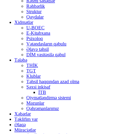
Rəsmi sənədlər
Rəhbərlik
Struktur
Qaydalar
Xidmətlər
U-BOEC
E-Kitabxana
Psixoloq
Vətəndaşların qəbulu
Əlavə təhsil
DİM vasitəsilə qəbul
Tələbə
THİK
TGT
Klublar
Təhsil haqqından azad olma
Şəxsi inkişaf
İTB
Qiymətləndirmə sistemi
Məzunlar
Qəhrəmanlarımız
Xəbərlər
Təklifim var
Əlaqə
Müraciətlər