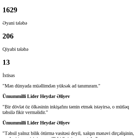
1629
Əyani tələbə
206
Qiyabi tələbə
13
İxtisas
"Mən dünyada müəllimdən yüksək ad tanımıram."
Ümummilli Lider Heydər Əliyev
"Bir dövlət öz ölkəsinin inkişafını təmin etmək istəyirsə, o mütləq
təhsilə fikir verməlidir."
Ümummilli Lider Heydər Əliyev
"Təhsil yalnız bilik ötürmə vasitəsi deyil, xalqın mənəvi dirçəlişinin,