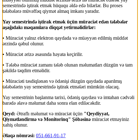
semestrində iştirak etmək hüququ əldə edə bilərlər. Bu proses
tələbələrə müvəffəq qiymət almaq imkanı yaradır.
Yay semestrində iştirak etmək üçün müraciət edən tələbələr
aşağıdakı məqamlara diqqət yetirməlidirlər:
• Müraciət yalnız elektron qaydada və müəyyən edilmiş müddət
ərzində qəbul olunur.
• Müraciət ərizə əsasında həyata keçirilir.
• Tələbə müraciət zamanı tələb olunan məlumatları düzgün və tam
şəkildə təqdim etməlidir.
• Müraciəti təsdiqlənən və ödənişi düzgün qaydada aparılmış
tələbələrin yay semestrində iştirak etmələri mümkün olacaq.
Yay semestrinin başlanma tarixi, ödəniş qaydası və imtahan cədvəli
barədə əlavə məlumat daha sonra elan ediləcəkdir.
Qeyd:
Ətraflı məlumat və müraciət üçün
"Qeydiyyat,
Qiymətləndirmə və Monitorinq" Şöbəsinə
müraciət etməyiniz
xahiş olunur.
Əlaqə nömrəsi:
051-661-91-17