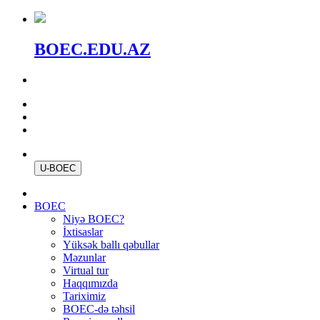
BOEC.EDU.AZ
U-BOEC
BOEC
Niyə BOEC?
İxtisaslar
Yüksək ballı qəbullar
Məzunlar
Virtual tur
Haqqımızda
Tariximiz
BOEC-də təhsil