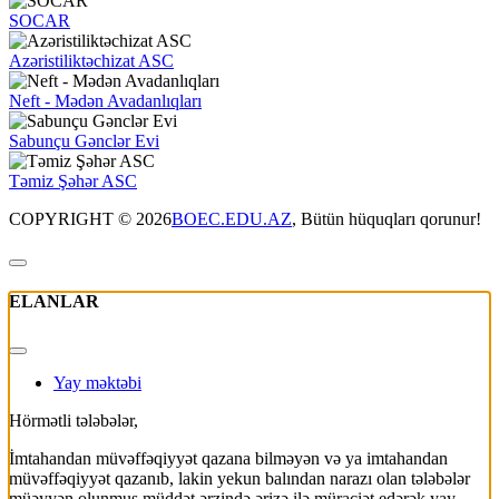
SOCAR
Azəristiliktəchizat ASC
Neft - Mədən Avadanlıqları
Sabunçu Gənclər Evi
Təmiz Şəhər ASC
COPYRIGHT © 2026
BOEC.EDU.AZ
, Bütün hüquqları qorunur!
ELANLAR
Yay məktəbi
Hörmətli tələbələr,
İmtahandan müvəffəqiyyət qazana bilməyən və ya imtahandan
müvəffəqiyyət qazanıb, lakin yekun balından narazı olan tələbələr
müəyyən olunmuş müddət ərzində ərizə ilə müraciət edərək yay