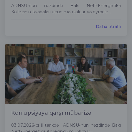
ADNSU-nun nəzdində Bakı Neft-Energetika
Kollecinin tələbələri üçün məhsuldar və öyrədic...
Daha ətraflı
Korrupsiyaya qarşı mübarizə
03.07.2026-cı il tarixdə ADNSU-nun nəzdində Bakı
Neft-Energetika Kollecində müəllim və...