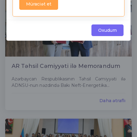
Müraciət et
Oxudum
AR Təhsil Cəmiyyəti ilə Memorandum
Azərbaycan Respublikasının Təhsil Cəmiyyəti ilə
ADNSU-nun nəzdində Bakı Neft-Energetika...
Daha ətraflı