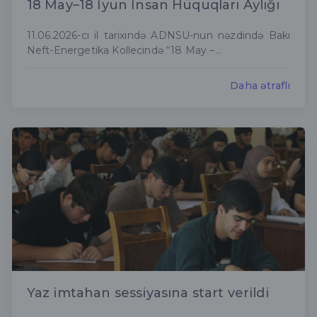
18 May–18 İyun İnsan Hüquqları Aylığı
11.06.2026-cı il tarixində ADNSU-nun nəzdində Bakı
Neft-Energetika Kollecində “18 May –...
Daha ətraflı
Yaz imtahan sessiyasına start verildi