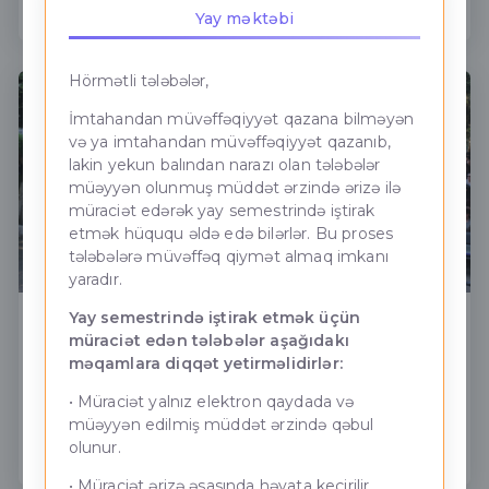
Daha ətraflı
Yay məktəbi
Hörmətli tələbələr,
İmtahandan müvəffəqiyyət qazana bilməyən
və ya imtahandan müvəffəqiyyət qazanıb,
lakin yekun balından narazı olan tələbələr
müəyyən olunmuş müddət ərzində ərizə ilə
müraciət edərək yay semestrində iştirak
etmək hüququ əldə edə bilərlər. Bu proses
tələbələrə müvəffəq qiymət almaq imkanı
yaradır.
Yay semestrində iştirak etmək üçün
01.07.2026 - Məzun Günü
müraciət edən tələbələr aşağıdakı
məqamlara diqqət yetirməlidirlər:
ADNUS-nun nəzdində Bakı Neft - Energetika
Kollecində (PHŞ) Məzun Günü keçirilmişdir.
• Müraciət yalnız elektron qaydada və
müəyyən edilmiş müddət ərzində qəbul
olunur.
Daha ətraflı
• Müraciət ərizə əsasında həyata keçirilir.