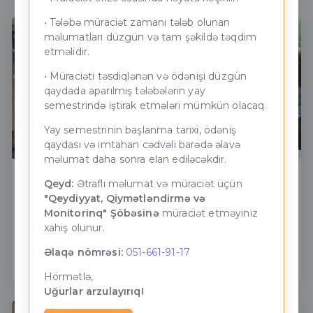
• Tələbə müraciət zamanı tələb olunan
məlumatları düzgün və tam şəkildə təqdim
etməlidir.
• Müraciəti təsdiqlənən və ödənişi düzgün
qaydada aparılmış tələbələrin yay
semestrində iştirak etmələri mümkün olacaq.
Yay semestrinin başlanma tarixi, ödəniş
qaydası və imtahan cədvəli barədə əlavə
məlumat daha sonra elan ediləcəkdir.
26 iyun - Silahlı Qüvvələri günü
Qeyd:
Ətraflı məlumat və müraciət üçün
"Qeydiyyat, Qiymətləndirmə və
25.06.2026-cı il tarixdə ADNSU-nun nəzdində Bakı
Monitorinq" Şöbəsinə
müraciət etməyiniz
Neft-Energetika Kollecində “26 iyun A...
xahiş olunur.
Əlaqə nömrəsi:
051-661-91-17
Daha ətraflı
Hörmətlə,
Uğurlar arzulayırıq!