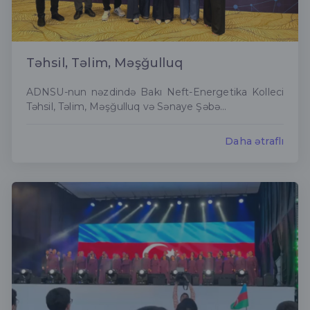
Təhsil, Təlim, Məşğulluq
ADNSU-nun nəzdində Bakı Neft-Energetika Kolleci
Təhsil, Təlim, Məşğulluq və Sənaye Şəbə...
Daha ətraflı