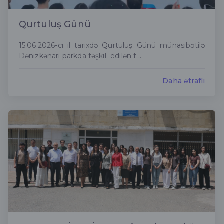
Qurtuluş Günü
15.06.2026-cı il tarixdə Qurtuluş Günü münasibətilə
Dənizkənarı parkda təşkil edilən t...
Daha ətraflı