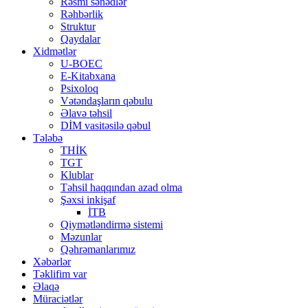
Rəsmi sənədlər
Rəhbərlik
Struktur
Qaydalar
Xidmətlər
U-BOEC
E-Kitabxana
Psixoloq
Vətəndaşların qəbulu
Əlavə təhsil
DİM vasitəsilə qəbul
Tələbə
THİK
TGT
Klublar
Təhsil haqqından azad olma
Şəxsi inkişaf
İTB
Qiymətləndirmə sistemi
Məzunlar
Qəhrəmanlarımız
Xəbərlər
Təklifim var
Əlaqə
Müraciətlər