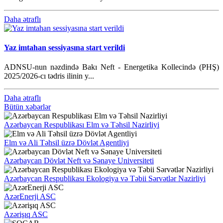
Daha ətraflı
Yaz imtahan sessiyasına start verildi
ADNSU-nun nəzdində Bakı Neft - Energetika Kollecində (PHŞ)
2025/2026-cı tədris ilinin y...
Daha ətraflı
Bütün xəbərlər
Azərbaycan Respublikası Elm və Təhsil Nazirliyi
Elm və Ali Təhsil üzrə Dövlət Agentliyi
Azərbaycan Dövlət Neft və Sənaye Universiteti
Azərbaycan Respublikası Ekologiya və Təbii Sərvətlər Nazirliyi
AzərEnerji ASC
Azərişıq ASC