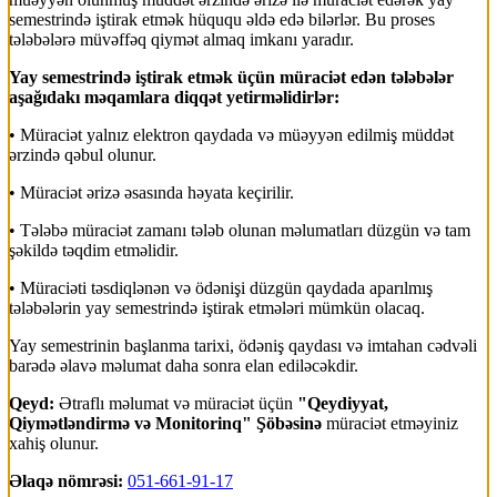
semestrində iştirak etmək hüququ əldə edə bilərlər. Bu proses
tələbələrə müvəffəq qiymət almaq imkanı yaradır.
Yay semestrində iştirak etmək üçün müraciət edən tələbələr
aşağıdakı məqamlara diqqət yetirməlidirlər:
• Müraciət yalnız elektron qaydada və müəyyən edilmiş müddət
ərzində qəbul olunur.
• Müraciət ərizə əsasında həyata keçirilir.
• Tələbə müraciət zamanı tələb olunan məlumatları düzgün və tam
şəkildə təqdim etməlidir.
• Müraciəti təsdiqlənən və ödənişi düzgün qaydada aparılmış
tələbələrin yay semestrində iştirak etmələri mümkün olacaq.
Yay semestrinin başlanma tarixi, ödəniş qaydası və imtahan cədvəli
barədə əlavə məlumat daha sonra elan ediləcəkdir.
Qeyd:
Ətraflı məlumat və müraciət üçün
"Qeydiyyat,
Qiymətləndirmə və Monitorinq" Şöbəsinə
müraciət etməyiniz
xahiş olunur.
Əlaqə nömrəsi:
051-661-91-17