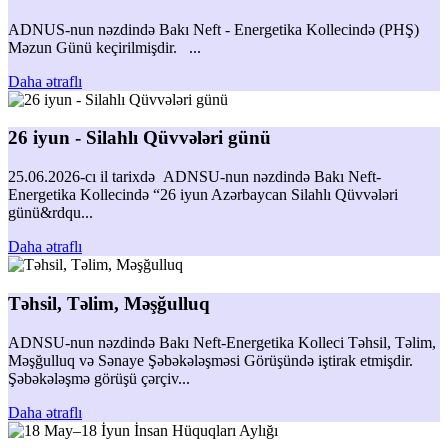
ADNUS-nun nəzdində Bakı Neft - Energetika Kollecində (PHŞ)
Məzun Günü keçirilmişdir. ...
Daha ətraflı
26 iyun - Silahlı Qüvvələri günü
25.06.2026-cı il tarixdə ADNSU-nun nəzdində Bakı Neft-
Energetika Kollecində “26 iyun Azərbaycan Silahlı Qüvvələri
günü&rdqu...
Daha ətraflı
Təhsil, Təlim, Məşğulluq
ADNSU-nun nəzdində Bakı Neft-Energetika Kolleci Təhsil, Təlim,
Məşğulluq və Sənaye Şəbəkələşməsi Görüşündə iştirak etmişdir.
Şəbəkələşmə görüşü çərçiv...
Daha ətraflı