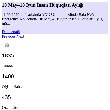
18 May–18 İyun İnsan Hüquqları Aylığı
11.06.2026-cı il tarixində ADNSU-nun nəzdində Bakı Neft-
Energetika Kollecində “18 May – 18 İyun İnsan Hüquqları Aylığı”
mö...
Daha ətraflı
Previous
Next
1835
Tələbə
1400
Oğlan tələbə
435
Qız tələbə