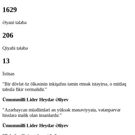
1629
Əyani tələbə
206
Qiyabi tələbə
13
İxtisas
"Bir dövlət öz ölkəsinin inkişafını təmin etmək istəyirsə, o mütləq
təhsilə fikir verməlidir."
Ümummilli Lider Heydər Əliyev
"Azərbaycan müəllimləri ən yüksək mənəviyyata, vətənpərvər
hisslərə malik olan insanlardır."
Ümummilli Lider Heydər Əliyev