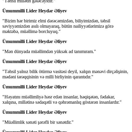
"Təhsil millətin gələcəyidir."
Ümummilli Lider Heydər Əliyev
"Bizim hər birimiz elmi dərəcəmizdən, biliyimizdən, təhsil
səviyyəmizdən asılı olmayaraq, bütün nailiyyətlərimizə görə
məktəbə, müəllimə borcluyuq."
Ümummilli Lider Heydər Əliyev
"Mən dünyada müəllimdən yüksək ad tanımıram."
Ümummilli Lider Heydər Əliyev
"Təhsil yalnız bilik ötürmə vasitəsi deyil, xalqın mənəvi dirçəlişinin,
mədəni tərəqqisinin və milli birliyinin qarantıdır."
Ümummilli Lider Heydər Əliyev
"Həyatını müəllimliyə həsr edən insanlar, həqiqətən, fədakar,
xalqına, millətinə sədaqətli və qəhrəmanlıq göstərən insanlardır."
Ümummilli Lider Heydər Əliyev
"Müəllimlik sənəti şərəfli bir sənətdir."