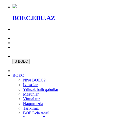
BOEC.EDU.AZ
U-BOEC
BOEC
Niyə BOEC?
İxtisaslar
Yüksək ballı qəbullar
Məzunlar
Virtual tur
Haqqımızda
Tariximiz
BOEC-də təhsil