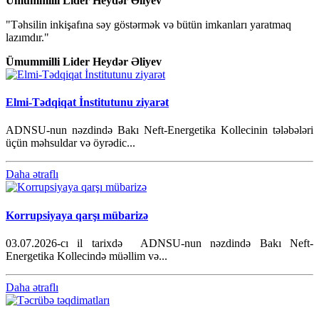
Ümummilli Lider Heydər Əliyev
"Təhsilin inkişafına səy göstərmək və bütün imkanları yaratmaq
lazımdır."
Ümummilli Lider Heydər Əliyev
Elmi-Tədqiqat İnstitutunu ziyarət
ADNSU-nun nəzdində Bakı Neft-Energetika Kollecinin tələbələri
üçün məhsuldar və öyrədic...
Daha ətraflı
Korrupsiyaya qarşı mübarizə
03.07.2026-cı il tarixdə ADNSU-nun nəzdində Bakı Neft-
Energetika Kollecində müəllim və...
Daha ətraflı