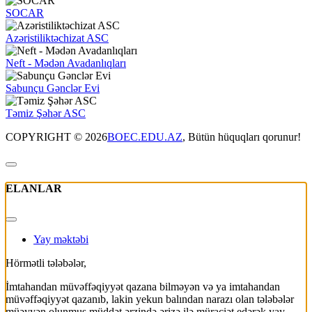
SOCAR
Azəristiliktəchizat ASC
Neft - Mədən Avadanlıqları
Sabunçu Gənclər Evi
Təmiz Şəhər ASC
COPYRIGHT © 2026
BOEC.EDU.AZ
, Bütün hüquqları qorunur!
ELANLAR
Yay məktəbi
Hörmətli tələbələr,
İmtahandan müvəffəqiyyət qazana bilməyən və ya imtahandan
müvəffəqiyyət qazanıb, lakin yekun balından narazı olan tələbələr
müəyyən olunmuş müddət ərzində ərizə ilə müraciət edərək yay