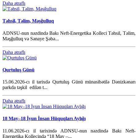
Daha ətraflı
Təhsil, Təlim, Məşğulluq
ADNSU-nun nəzdində Bakı Neft-Energetika Kolleci Təhsil, Təlim,
Məşğulluq və Sənaye Şəbə...
Daha ətraflı
Qurtuluş Günü
15.06.2026-cı il tarixdə Qurtuluş Günü münasibətilə Dənizkənarı
parkda təşkil edilən t...
Daha ətraflı
18 May–18 İyun İnsan Hüquqları Aylığı
11.06.2026-cı il tarixində ADNSU-nun nəzdində Bakı Neft-
Energetika Kollecində “18 May –...