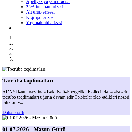
Apellyasiyaya müraciət
25% imtahan ərizəsi
Alt qrup ərizəsi
K qrupu ərizəsi
Yay məktəbi ərizəsi
Təcrübə təqdimatları
ADNSU-nun nəzdində Bakı Neft-Energetika Kollecində tələbələrin
təcrübə təqdimatları uğurla davam edir.Tələbələr əldə etdikləri nəzəri
bilikləri v...
Daha ətraflı
01.07.2026 - Məzun Günü