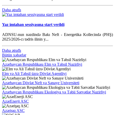
Daha ətraflı
Yaz imtahan sessiyasına start verildi
ADNSU-nun nəzdində Bakı Neft - Energetika Kollecində (PHŞ)
2025/2026-cı tədris ilinin y...
Daha ətraflı
Bütün xəbərlər
Azərbaycan Respublikası Elm və Təhsil Nazirliyi
Elm və Ali Təhsil üzrə Dövlət Agentliyi
Azərbaycan Dövlət Neft və Sənaye Universiteti
Azərbaycan Respublikası Ekologiya və Təbii Sərvətlər Nazirliyi
AzərEnerji ASC
Azərişıq ASC