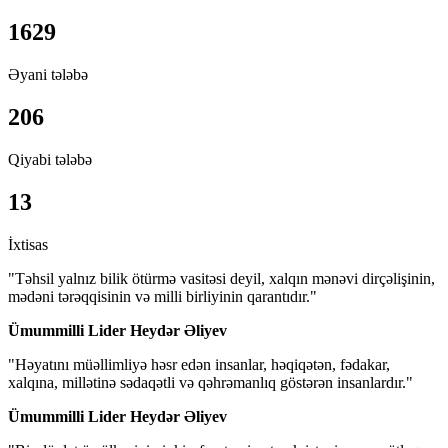
1629
Əyani tələbə
206
Qiyabi tələbə
13
İxtisas
"Təhsil yalnız bilik ötürmə vasitəsi deyil, xalqın mənəvi dirçəlişinin,
mədəni tərəqqisinin və milli birliyinin qarantıdır."
Ümummilli Lider Heydər Əliyev
"Həyatını müəllimliyə həsr edən insanlar, həqiqətən, fədakar,
xalqına, millətinə sədaqətli və qəhrəmanlıq göstərən insanlardır."
Ümummilli Lider Heydər Əliyev