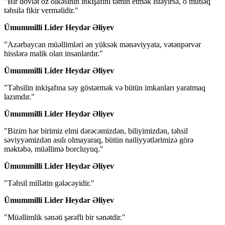
"Bir dövlət öz ölkəsinin inkişafını təmin etmək istəyirsə, o mütləq
təhsilə fikir verməlidir."
Ümummilli Lider Heydər Əliyev
"Azərbaycan müəllimləri ən yüksək mənəviyyata, vətənpərvər
hisslərə malik olan insanlardır."
Ümummilli Lider Heydər Əliyev
"Təhsilin inkişafına səy göstərmək və bütün imkanları yaratmaq
lazımdır."
Ümummilli Lider Heydər Əliyev
"Bizim hər birimiz elmi dərəcəmizdən, biliyimizdən, təhsil
səviyyəmizdən asılı olmayaraq, bütün nailiyyətlərimizə görə
məktəbə, müəllimə borcluyuq."
Ümummilli Lider Heydər Əliyev
"Təhsil millətin gələcəyidir."
Ümummilli Lider Heydər Əliyev
"Müəllimlik sənəti şərəfli bir sənətdir."