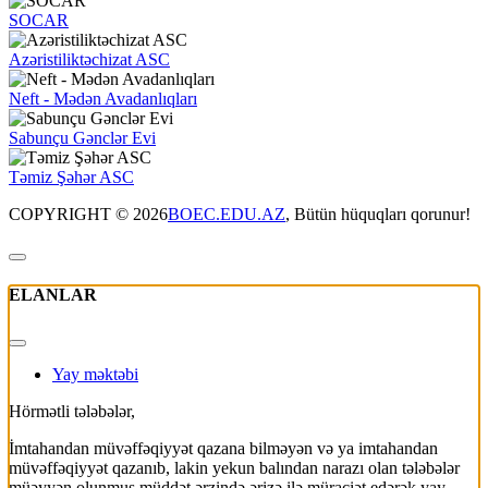
SOCAR
Azəristiliktəchizat ASC
Neft - Mədən Avadanlıqları
Sabunçu Gənclər Evi
Təmiz Şəhər ASC
COPYRIGHT © 2026
BOEC.EDU.AZ
, Bütün hüquqları qorunur!
ELANLAR
Yay məktəbi
Hörmətli tələbələr,
İmtahandan müvəffəqiyyət qazana bilməyən və ya imtahandan
müvəffəqiyyət qazanıb, lakin yekun balından narazı olan tələbələr
müəyyən olunmuş müddət ərzində ərizə ilə müraciət edərək yay