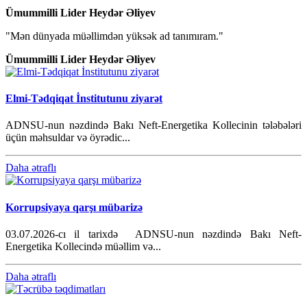
Ümummilli Lider Heydər Əliyev
"Mən dünyada müəllimdən yüksək ad tanımıram."
Ümummilli Lider Heydər Əliyev
Elmi-Tədqiqat İnstitutunu ziyarət
ADNSU-nun nəzdində Bakı Neft-Energetika Kollecinin tələbələri
üçün məhsuldar və öyrədic...
Daha ətraflı
Korrupsiyaya qarşı mübarizə
03.07.2026-cı il tarixdə ADNSU-nun nəzdində Bakı Neft-
Energetika Kollecində müəllim və...
Daha ətraflı