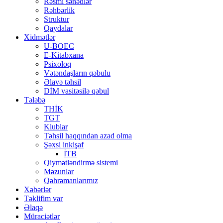
Rəsmi sənədlər
Rəhbərlik
Struktur
Qaydalar
Xidmətlər
U-BOEC
E-Kitabxana
Psixoloq
Vətəndaşların qəbulu
Əlavə təhsil
DİM vasitəsilə qəbul
Tələbə
THİK
TGT
Klublar
Təhsil haqqından azad olma
Şəxsi inkişaf
İTB
Qiymətləndirmə sistemi
Məzunlar
Qəhrəmanlarımız
Xəbərlər
Təklifim var
Əlaqə
Müraciətlər