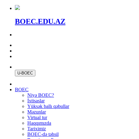
BOEC.EDU.AZ
U-BOEC
BOEC
Niyə BOEC?
İxtisaslar
Yüksək ballı qəbullar
Məzunlar
Virtual tur
Haqqımızda
Tariximiz
BOEC-də təhsil