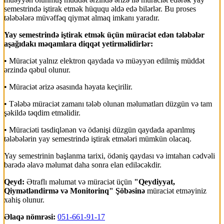
semestrində iştirak etmək hüququ əldə edə bilərlər. Bu proses
tələbələrə müvəffəq qiymət almaq imkanı yaradır.
Yay semestrində iştirak etmək üçün müraciət edən tələbələr
aşağıdakı məqamlara diqqət yetirməlidirlər:
• Müraciət yalnız elektron qaydada və müəyyən edilmiş müddət
ərzində qəbul olunur.
• Müraciət ərizə əsasında həyata keçirilir.
• Tələbə müraciət zamanı tələb olunan məlumatları düzgün və tam
şəkildə təqdim etməlidir.
• Müraciəti təsdiqlənən və ödənişi düzgün qaydada aparılmış
tələbələrin yay semestrində iştirak etmələri mümkün olacaq.
Yay semestrinin başlanma tarixi, ödəniş qaydası və imtahan cədvəli
barədə əlavə məlumat daha sonra elan ediləcəkdir.
Qeyd:
Ətraflı məlumat və müraciət üçün
"Qeydiyyat,
Qiymətləndirmə və Monitorinq" Şöbəsinə
müraciət etməyiniz
xahiş olunur.
Əlaqə nömrəsi:
051-661-91-17