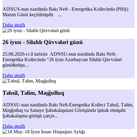
ADNUS-nun nəzdində Bakı Neft - Energetika Kollecində (PHŞ)
Məzun Günü keçirilmişdir. ...
Daha ətraflı
26 iyun - Silahlı Qüvvələri günü
25.06.2026-cı il tarixdə ADNSU-nun nəzdində Bakı Neft-
Energetika Kollecində “26 iyun Azərbaycan Silahlı Qüvvələri
günü&rdqu...
Daha ətraflı
Təhsil, Təlim, Məşğulluq
ADNSU-nun nəzdində Bakı Neft-Energetika Kolleci Təhsil, Təlim,
Məşğulluq və Sənaye Şəbəkələşməsi Görüşündə iştirak etmişdir.
Şəbəkələşmə görüşü çərçiv...
Daha ətraflı