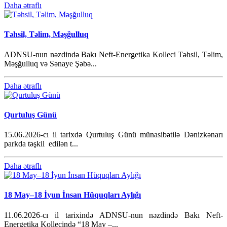
Daha ətraflı
Təhsil, Təlim, Məşğulluq
ADNSU-nun nəzdində Bakı Neft-Energetika Kolleci Təhsil, Təlim,
Məşğulluq və Sənaye Şəbə...
Daha ətraflı
Qurtuluş Günü
15.06.2026-cı il tarixdə Qurtuluş Günü münasibətilə Dənizkənarı
parkda təşkil edilən t...
Daha ətraflı
18 May–18 İyun İnsan Hüquqları Aylığı
11.06.2026-cı il tarixində ADNSU-nun nəzdində Bakı Neft-
Energetika Kollecində “18 May –...