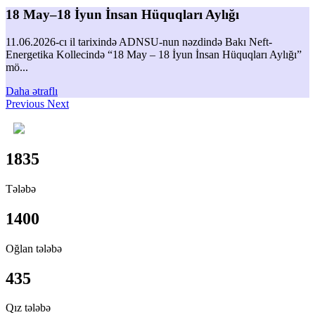
18 May–18 İyun İnsan Hüquqları Aylığı
11.06.2026-cı il tarixində ADNSU-nun nəzdində Bakı Neft-
Energetika Kollecində “18 May – 18 İyun İnsan Hüquqları Aylığı”
mö...
Daha ətraflı
Previous
Next
1835
Tələbə
1400
Oğlan tələbə
435
Qız tələbə