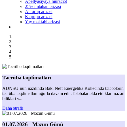
Apellyasiyaya müraciət
25% imtahan ərizəsi
Alt qrup ərizəsi
K qrupu ərizəsi
Yay məktəbi ərizəsi
Təcrübə təqdimatları
ADNSU-nun nəzdində Bakı Neft-Energetika Kollecində tələbələrin
təcrübə təqdimatları uğurla davam edir.Tələbələr əldə etdikləri nəzəri
bilikləri v...
Daha ətraflı
01.07.2026 - Məzun Günü